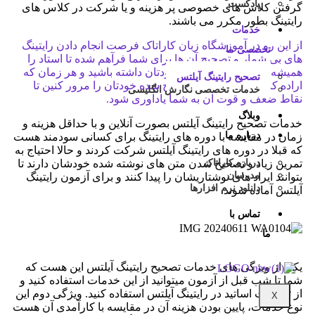
پادکست
گرفتن کلاس های خصوصی پر هزینه و یا شرکت در کلاس های
رایتینگ بطور مکرر می باشند.
خدمات
از این رو در آموزشگاه زبان کاراتاک فرصت انجام دادن رایتینگ
تخصصی ما
های بی شمار و تصحیح آن ها برای شما فرآهم شده تا استاد را
همیشه و در همه جا در کنار خودتان داشته باشید و هر زمان که
تصحیح رایتینگ آیلتس
اراده کنید بتوانید رایتینگ تصحیح شده خودتان را مرور کنین تا
خدمات تخصصی نگارش انگلیسی
نقاط ضعف و قوت آن به شما یادآوری شود.
وبلاگ
خدمات تصحیح رایتینگ آیلتس بصورت آنلاین و با حداقل هزینه و
درباره ما
زمان در مقایسه با دوره های رایتینگ برای کسانی سودمند هست
که قبلا در دوره های رایتینگ آیلتس شرکت کردند و حالا احتیاج به
درباره کاراتاک
تمرین زیاد و تصحیح شدن متن های نوشته شده خودشان دارند تا
مدرسان
بتوانند ایراد های نوشتاریشان را پیدا کنند و برای آزمون رایتینگ
دانلود نرم افزارها
آیلتس آماده شوند.
تماس با
ما
یکی از ویژگی های خدمات تصحیح رایتینگ آیلتس این هست که
شما تا شب قبل از آزمون میتوانید از این خدمات استفاده کنید و
از تجربیات اساتید در رایتینگ آیلتس استفاده کنید. ویژگی دوم این
X
نوع خدمات، پایین بودن هزینه آن در مقایسه با کارآمدی آن هست