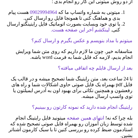
از دو روش میتونی این کار رو انجام بدی :
میتونی به شماره واتساپ ما که
09029994964
هست پیام
بدی و هماهنگ کنی تا همونجا فایل رو ارسال کنی.
یا توی خود وبسایت بصورت اتوماتیک فایل رایتینگتو ارسال
کنی.
لینکشم آخر این صفحه هست.
میتونم با مداد بنویسم و عکس بگیرم و ارسال کنم؟
متاسفانه خیر. چون ما لازم داریم که روی متن شما ویرایش
انجام بدیم، لازمه که فایل شما به فرمت word باشه.
بعد از ارسال فایلم چه اتفاقی میافته؟
تا 24 ساعت بعد، متن رایتینگ شما تصحیح میشه و در قالب یک
فایل pdf بهمراه یک فایل صوتی حاوی اشکالات شما و راه های
رفعشون و همچنین نکاتی برای بهبود اون به آدرس ایمیلتون یا
توی واتسپ ارسال میشه.
رایتینگ انجام شده دارید که نمونه کارتون رو ببینیم؟
بله چرا که نه!
انتهای همین صفحه
میتونید فایل رایتینگ انجام
شده توسط زبان آموزان رو بهمراه فایل صوتی تصحیح شده که
استادمون ضبط کرده رو بررسی کنین تا با سبک کارمون آشناتر
بشین.