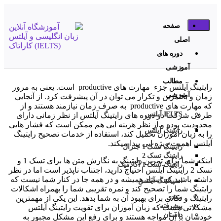
صفحه
اصلی
دوره های
آموزشی
مطالب
رایتینگ آیلتس جزء مهارت های productive است. یعنی به مرور
آموزشی
زمان و با تمرین و تکرار می توان در آن پیشرفت کرد. از آنجایی
که مهارت های productive به صرف زمان نیازمند هستند و از
IELTS آیلتس
طرفی شرکت در دوره های رایتینگ آیلتس از نظر زمانی دارای
محدودیت بوده و از نظر هزینه ایی هم ممکن است که فشار هایی
رایتینگ آیلتس
را به زبان آموزان تحمیل کند، استفاده از خدمات تصحیح رایتینگ
آیلتس اهمیت ویژه ایی پیدا میکند.
رایتینگ تسک 1 جنرال
رایتینگ تسک 2
اینکه شما برای تمرین رایتینگ به نگارش متن ها برای تسک 1 و
رایتینگ تسک 1 آکادمیک
تسک 2 رایتینگ آیلتس احتیاج دارید، اجتناب ناپذیر است اما در نظر
داشته باشید که استاد همیشه و در همه جا در کنار شما نیست که
اسپیکینگ آیلتس
رایتینگ شما را تصحیح کند و نمره تقریبی شما را بهمراه اشکالات
مبتدی
رایتینگ و نکاتی برای بهبود آن به شما بدهد. این یکی از مهمترین
پیشرفته
مشکلاتی هست که زبان آموزان برای تقویت رایتینگ آیلتس
داستان
خودشان با آن مواجه هستند و برای رفع این مشکل مجبور به