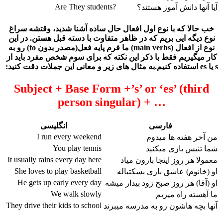
?Are They students
آیا آنها دانش آموز هستند؟
خب حالا که با نوع اول افعال حال ساده آشنا شدید، وقتشه سراغ
نوع دیگه ایی بریم که در ظاهر متفاوت با دسته قبل هستن. در این
نوع از افعال (main verbs) ما فرم پایه فعل(مصدر بدون to) رو به
کار میگیریم فقط با ذکر این نکته که برای سوم شخص مفرد باید از
s یا es استفاده کنیم.به مثال های زیر و معانی این جملات دقت کنید:
Subject +
Base Form
+’
s
’ or ‘
es
’ (third
person singular) + …
فارسی
انگلیسی
I run every weekend
من آخر هفته ها میدوم
You play tennis
شما تنیس بازی میکنید
It usually rains every day here
معمولا هر روز اینجا بارون میاد
She loves to play basketball
او (خانوم) عاشق بازی بسکتباله
He gets up early every day
او (آقا) هر روز صبح زود بیدار میشه
We walk slowly
ما آهسته راه میریم
They drive their kids to school
آنها بچه هاشون رو به مدرسه میبرند