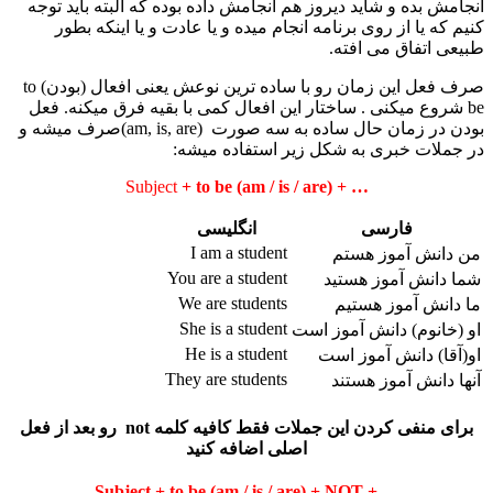
انجامش بده و شاید دیروز هم انجامش داده بوده که البته باید توجه
کنیم که یا از روی برنامه انجام میده و یا عادت و یا اینکه بطور
طبیعی اتفاق می افته.
صرف فعل این زمان رو با ساده ترین نوعش یعنی افعال (بودن) to
be شروع میکنی . ساختار این افعال کمی با بقیه فرق میکنه. فعل
بودن در زمان حال ساده به سه صورت (am, is, are)صرف میشه و
در جملات خبری به شکل زیر استفاده میشه:
Subject
+ to be (am / is / are) + …
فارسی
انگلیسی
I am a student
من دانش آموز هستم
You are a student
شما دانش آموز هستید
We are students
ما دانش آموز هستیم
She is a student
او (خانوم) دانش آموز است
He is a student
او(آقا) دانش آموز است
They are students
آنها دانش آموز هستند
برای منفی کردن این جملات فقط کافیه کلمه not رو بعد از فعل
اصلی اضافه کنید
Subject +
to be
(am / is / are) +
NOT
+ …