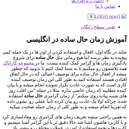
دانلود نرم افزارها
تماس با ما
X
تعیین سطح رایگان
آموزش زمان حال ساده در انگلیسی
شاید در نگاه اول، افعال و استفاده کردن از اون ها در یک جمله کمی
پیچیده به نظر برسه اما هیچ زمانی مثل
حال ساده
برای شروع
یادگیری زمان ها و گرامر کمک کننده نیست. ما در
مجموعه کاراتاک
همه تلاشمون رو میکنیم تا به شما کمک کنیم تا بدونید که چطور
میشه از افعال حال ساده برای توصیف اعمالی که در حال اتفاق
افتادن هستند استفاده کنید.به طور کلی این زمان توصیف کننده
کاری است که به صورت عادت تکرار شونده انجام میشه و یا بیان
کننده مطلبیه که زمان خاصی نداره. مثلا در جمله “من اغلب روز
های شنبه پیاده روی میکنم” از زمان گرامری
حال ساده
استفاده
شده. چراکه اولا یک عادت رو بیان کرده ثانیا عملی رو نشون داده
که تقریبا انجام میشه و به طور کلی از زمان جمله صحبت میکنه.
به همین راحتی میشه تعریف زمان های گرامری رو معادلسازی کرد
و با کاربرد هاشون آشنا شد.حالا دقیق تر با این گرامر آشنا میشیم و
کاربردها و نحوه استفاده از اون در جملات مختلف رو بیشتر یاد