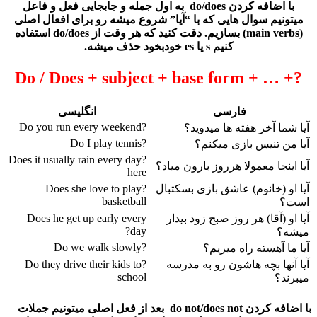
با اضافه کردن do/does به اول جمله و جابجایی فعل و فاعل
میتونیم سوال هایی که با “آیا” شروع میشه رو برای افعال اصلی
(main verbs) بسازیم. دقت کنید که هر وقت از do/does استفاده
کنیم s یا es خودبخود حذف میشه.
Do / Does
+ subject + base form + … +?
فارسی
انگلیسی
?Do you run every weekend
آیا شما آخر هفته ها میدوید؟
?Do I play tennis
آیا من تنیس بازی میکنم؟
?Does it usually rain every day
آیا اینجا معمولا هرروز بارون میاد؟
here
آیا او (خانوم) عاشق بازی بسکتبال
?Does she love to play
basketball
است؟
آیا او (آقا) هر روز صبح زود بیدار
Does he get up early every
day?
میشه؟
?Do we walk slowly
آیا ما آهسته راه میریم؟
آیا آنها بچه هاشون رو به مدرسه
?Do they drive their kids to
school
میبرند؟
با اضافه کردن do not/does not بعد از فعل اصلی میتونیم جملات