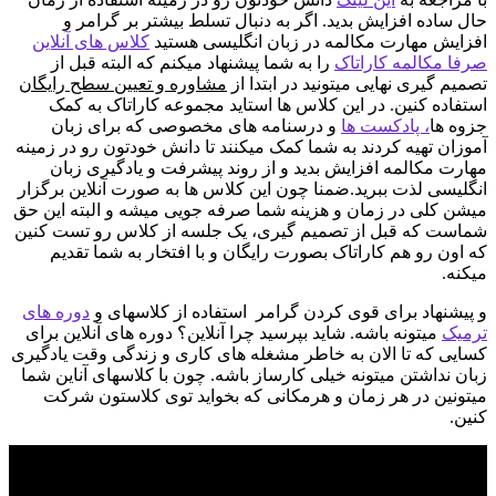
حال ساده افزایش بدید. اگر به دنبال تسلط بیشتر بر گرامر و
افزایش مهارت مکالمه در زبان انگلیسی هستید
کلاس های آنلاین
صرفا مکالمه کاراتاک
را به شما پیشنهاد میکنم که البته قبل از
تصمیم گیری نهایی میتونید در ابتدا از
مشاوره و تعیین سطح رایگان
استفاده کنین. در این کلاس ها استاید مجموعه کاراتاک به کمک
جزوه ها
، پادکست ها
و درسنامه های مخصوصی که برای زبان
آموزان تهیه کردند به شما کمک میکنند تا دانش خودتون رو در زمینه
مهارت مکالمه افزایش بدید و از روند پیشرفت و یادگیری زبان
انگلیسی لذت ببرید.ضمنا چون این کلاس ها به صورت آنلاین برگزار
میشن کلی در زمان و هزینه شما صرفه جویی میشه و البته این حق
شماست که قبل از تصمیم گیری، یک جلسه از کلاس رو تست کنین
که اون رو هم کاراتاک بصورت رایگان و با افتخار به شما تقدیم
میکنه.
و پیشنهاد برای قوی کردن گرامر استفاده از کلاسهای و
دوره های
ترمیک
میتونه باشه. شاید بپرسید چرا آنلاین؟ دوره های آنلاین برای
کسایی که تا الان به خاطر مشغله های کاری و زندگی وقت یادگیری
زبان نداشتن میتونه خیلی کارساز باشه. چون با کلاسهای آناین شما
میتونین در هر زمان و هرمکانی که بخواید توی کلاستون شرکت
کنین.