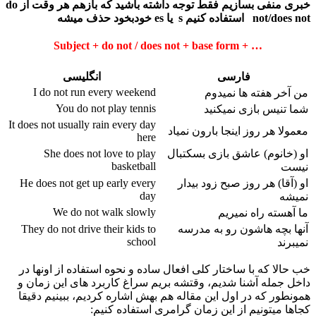
خبری منفی بسازیم فقط توجه داشته باشید که بازهم هر وقت از do
not/does not استفاده کنیم s یا es خودبخود حذف میشه
Subject +
do not / does not
+ base form + …
فارسی
انگلیسی
I do not run every weekend
من آخر هفته ها نمیدوم
You do not play tennis
شما تنیس بازی نمیکنید
It does not usually rain every day
معمولا هر روز اینجا بارون نمیاد
here
او (خانوم) عاشق بازی بسکتبال
She does not love to play
basketball
نیست
او (آقا) هر روز صبح زود بیدار
He does not get up early every
day
نمیشه
We do not walk slowly
ما آهسته راه نمیریم
آنها بچه هاشون رو به مدرسه
They do not drive their kids to
school
نمیبرند
خب حالا که با ساختار کلی افعال ساده و نحوه استفاده از اونها در
داخل جمله آشنا شدیم، وقتشه بریم سراغ کاربرد های این زمان و
همونطور که در اول این مقاله هم بهش اشاره کردیم، ببینیم دقیقا
کجاها میتونیم از این زمان گرامری استفاده کنیم: